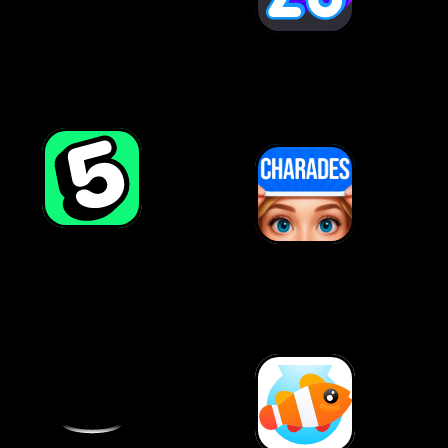
Dwie
prawdy i
20 pytań
kłamstwo
5 sekund
Kalambury
pytania