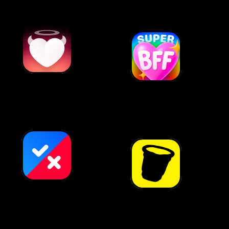
Gra w
SuperBFF
butelkę
Prawda czy
Truth or Drink
fałsz