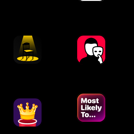
Do or Drink
Fishbowl
Hot Seat
Impostor
Kto