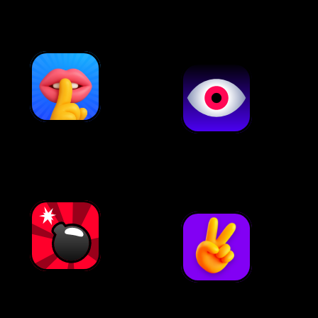
King’s Cup
najprawdopodobniej
Nigdy
Paranoja
przenigdy
Podaj
Put a Finger Down
bombę