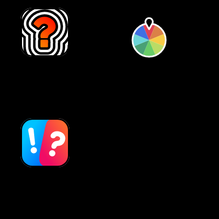
Co by było
Koło fortuny
gdyby
Co wolisz